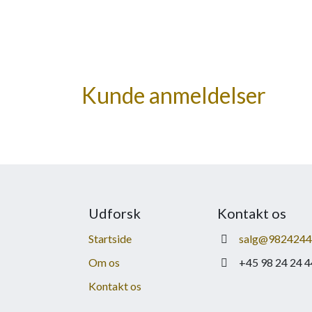
Kunde anmeldelser
Udforsk
Kontakt os
Startside
salg@9824244
Om os
+45 98 24 24 4
Kontakt os