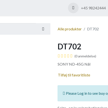
Shop
Kontakt os
+45 98242444
Alle produkter
DT702
DT702
(0 anmeldelse)
SONY ND-45G Nål
Tilføj til favoritliste
Please Log in to see buy o
Salgs- og leveringsbetingelser